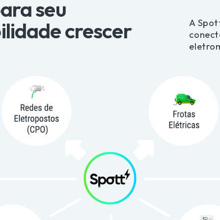
ara seu 
A Spott
ilidade crescer
conect
eletro