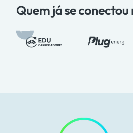
Quem já se conectou 
V
e
r